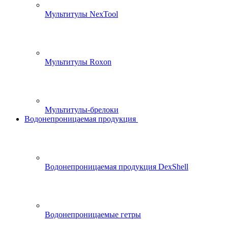
Мультитулы NexTool
Мультитулы Roxon
Мультитулы-брелоки
Водонепроницаемая продукция
Водонепроницаемая продукция DexShell
Водонепроницаемые гетры