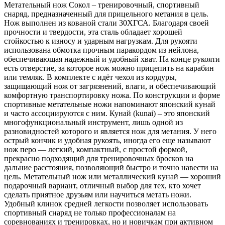
Метательный нож Сокол – тренировочный, спортивный
снаряд, предназначенный для прицельного метания в цель.
Нож выполнен из кованой стали 30ХГСА. Благодаря своей
прочности и твердости, эта сталь обладает хорошей
стойкостью к износу и ударным нагрузкам. Для рукояти
использована обмотка прочным паракордом из нейлона,
обеспечивающая надежный и удобный хват. На конце рукояти
есть отверстие, за которое нож можно прицепить на карабин
или темляк. В комплекте с идёт чехол из кордуры,
защищающий нож от загрязнений, влаги, и обеспечивающий
комфортную транспортировку ножа. По конструкции и форме
спортивные метательные ножи напоминают японский кунай
и часто ассоциируются с ним. Кунай (kunai) – это японский
многофункциональный инструмент, лишь одной из
разновидностей которого и является нож для метания. У него
острый кончик и удобная рукоять, иногда его еще называют
нож перо — легкий, компактный, с простой формой,
прекрасно подходящий для тренировочных бросков на
дальние расстояния, позволяющий быстро и точно навести на
цель. Метательный нож или металлический кунай — хороший
подарочный вариант, отличный выбор для тех, кто хочет
сделать приятное друзьям или научиться метать ножи.
Удобный клинок средней легкости позволяет использовать
спортивный снаряд не только профессионалам на
соревнованиях и тренировках, но и новичкам при активном