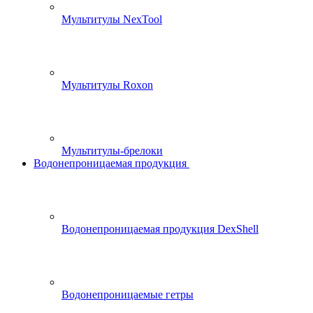
Мультитулы NexTool
Мультитулы Roxon
Мультитулы-брелоки
Водонепроницаемая продукция
Водонепроницаемая продукция DexShell
Водонепроницаемые гетры