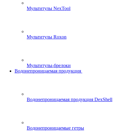
Мультитулы NexTool
Мультитулы Roxon
Мультитулы-брелоки
Водонепроницаемая продукция
Водонепроницаемая продукция DexShell
Водонепроницаемые гетры