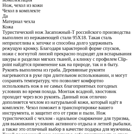
Нож, чехол из кожи
Чехол в комплекте
Да
Материал чехла
Кожа
Туристический нож Засапожный-Т российского производства
выполнен из нержавеющей стали 95Х18. Такая сталь
неприхотлива к заточке и способна долго удерживать
режущую кромку. Благодаря характерной форме спусков,
ножи с вогнутой линзой прекрасно подходят для вспарывания
шкуры и разделки мягких тканей, а клинку с профилем Clip-
point найдётся применение как на природе, так и в быту.
Рукоять выполнена из граба. Деревянные рукояти
нагреваются в руке при длительном использовании, и могут
сохранять температуру, что позволяет комфортно
использовать нож в не самых благоприятных погодных
условиях во время похода. Монтаж всадной, хвостовик
проходит через всю рукоять. Данный нож отлично
дополняется чехлом из натуральной кожи, который идёт в
комплекте. Чехол поможет в транспортировке вашего
инструмента, и защитит его от грязи и пыли. Нож
туристический с чехлом - идеальное снаряжение для туризма,
для выживания условиях активного отдыха и летней рыбалки,
а также это отличный выбор в качестве подарка для мужчины.