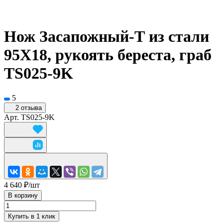
Нож Засапожный-Т из стали
95Х18, рукоять береста, граб
TS025-9K
5
2 отзыва
Арт.
TS025-9K
4 640 ₽/
шт
В корзину
Купить в 1 клик