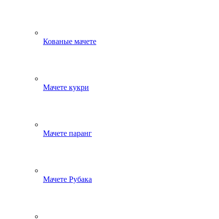
Кованые мачете
Мачете кукри
Мачете паранг
Мачете Рубака