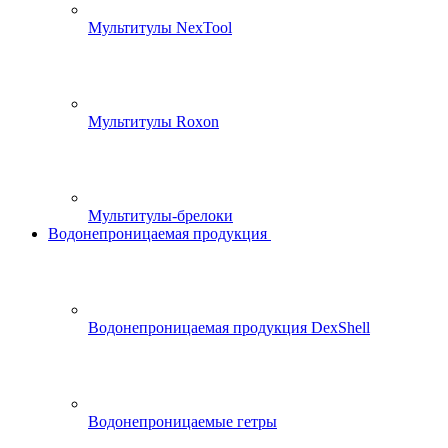
Мультитулы NexTool
Мультитулы Roxon
Мультитулы-брелоки
Водонепроницаемая продукция
Водонепроницаемая продукция DexShell
Водонепроницаемые гетры