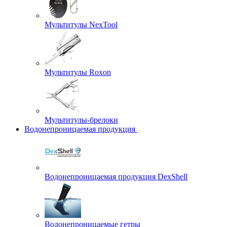
Мультитулы NexTool
Мультитулы Roxon
Мультитулы-брелоки
Водонепроницаемая продукция
Водонепроницаемая продукция DexShell
Водонепроницаемые гетры