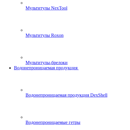
Мультитулы NexTool
Мультитулы Roxon
Мультитулы-брелоки
Водонепроницаемая продукция
Водонепроницаемая продукция DexShell
Водонепроницаемые гетры