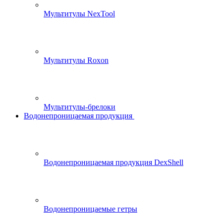
Мультитулы NexTool
Мультитулы Roxon
Мультитулы-брелоки
Водонепроницаемая продукция
Водонепроницаемая продукция DexShell
Водонепроницаемые гетры