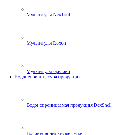
Мультитулы NexTool
Мультитулы Roxon
Мультитулы-брелоки
Водонепроницаемая продукция
Водонепроницаемая продукция DexShell
Водонепроницаемые гетры