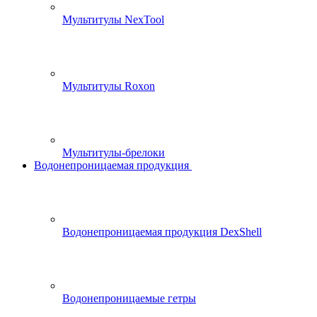
Мультитулы NexTool
Мультитулы Roxon
Мультитулы-брелоки
Водонепроницаемая продукция
Водонепроницаемая продукция DexShell
Водонепроницаемые гетры