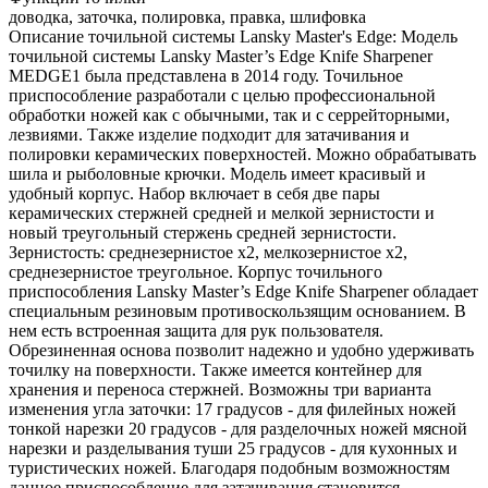
доводка, заточка, полировка, правка, шлифовка
Описание точильной системы Lansky Master's Edge: Модель
точильной системы Lansky Master’s Edge Knife Sharpener
MEDGE1 была представлена в 2014 году. Точильное
приспособление разработали с целью профессиональной
обработки ножей как с обычными, так и с серрейторными,
лезвиями. Также изделие подходит для затачивания и
полировки керамических поверхностей. Можно обрабатывать
шила и рыболовные крючки. Модель имеет красивый и
удобный корпус. Набор включает в себя две пары
керамических стержней средней и мелкой зернистости и
новый треугольный стержень средней зернистости.
Зернистость: среднезернистое x2, мелкозернистое x2,
среднезернистое треугольное. Корпус точильного
приспособления Lansky Master’s Edge Knife Sharpener обладает
специальным резиновым противоскользящим основанием. В
нем есть встроенная защита для рук пользователя.
Обрезиненная основа позволит надежно и удобно удерживать
точилку на поверхности. Также имеется контейнер для
хранения и переноса стержней. Возможны три варианта
изменения угла заточки: 17 градусов - для филейных ножей
тонкой нарезки 20 градусов - для разделочных ножей мясной
нарезки и разделывания туши 25 градусов - для кухонных и
туристических ножей. Благодаря подобным возможностям
данное приспособление для затачивания становится