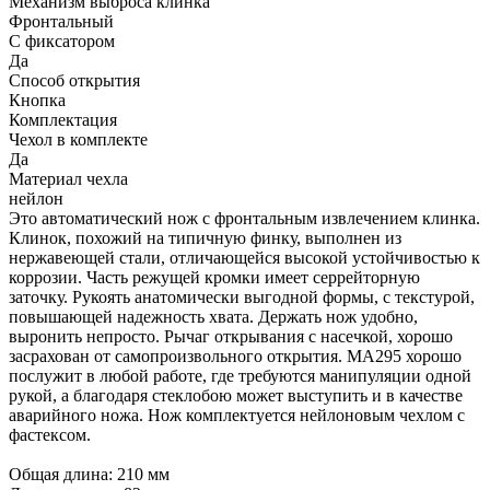
Механизм выброса клинка
Фронтальный
С фиксатором
Да
Способ открытия
Кнопка
Комплектация
Чехол в комплекте
Да
Материал чехла
нейлон
Это автоматический нож с фронтальным извлечением клинка.
Клинок, похожий на типичную финку, выполнен из
нержавеющей стали, отличающейся высокой устойчивостью к
коррозии. Часть режущей кромки имеет серрейторную
заточку. Рукоять анатомически выгодной формы, с текстурой,
повышающей надежность хвата. Держать нож удобно,
выронить непросто. Рычаг открывания с насечкой, хорошо
засрахован от самопроизвольного открытия. MA295 хорошо
послужит в любой работе, где требуются манипуляции одной
рукой, а благодаря стеклобою может выступить и в качестве
аварийного ножа. Нож комплектуется нейлоновым чехлом с
фастексом.
Общая длина: 210 мм