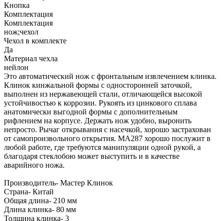
Кнопка
Комплектация
Комплектация
нож;чехол
Чехол в комплекте
Да
Материал чехла
нейлон
Это автоматический нож с фронтальным извлечением клинка.
Клинок кинжальной формы с односторонней заточкой,
выполнен из нержавеющей стали, отличающейся высокой
устойчивостью к коррозии. Рукоять из цинкового сплава
анатомически выгодной формы с дополнительным
рифлением на корпусе. Держать нож удобно, выронить
непросто. Рычаг открывания с насечкой, хорошо застрахован
от самопроизвольного открытия. MA287 хорошо послужит в
любой работе, где требуются манипуляции одной рукой, а
благодаря стеклобою может выступить и в качестве
аварийного ножа.
Производитель- Мастер Клинок
Страна- Китай
Oбщая длина- 210 мм
Длина клинка- 80 мм
Толщина клинка- 3