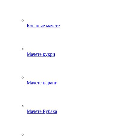
Кованые мачете
Мачете кукри
Мачете паранг
Мачете Рубака