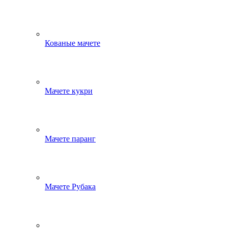
Кованые мачете
Мачете кукри
Мачете паранг
Мачете Рубака