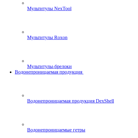
Мультитулы NexTool
Мультитулы Roxon
Мультитулы-брелоки
Водонепроницаемая продукция
Водонепроницаемая продукция DexShell
Водонепроницаемые гетры