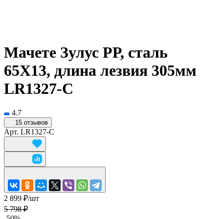
Мачете Зулус РР, сталь
65Х13, длина лезвия 305мм
LR1327-C
4.7
15 отзывов
Арт.
LR1327-C
2 899 ₽/
шт
5 798 ₽
-50%