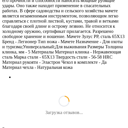
его прочности и способности наносить мощные рубящие
удары. Оно также находит применение в спасательных
работах. В сфере садоводства и сельского хозяйства мачете
является незаменимым инструментом, позволяющим легко
справляться с плотной листвой, кустами, травой и ветками
благодаря своей длине и острому лезвию. Не относится к
холодному оружию, сертификат прилагается. Разрешено
свободное хранение и ношение. Мачете Зулус РР, сталь 65Х13
Бренд - Легионер Тип ножа - Мачете Назначение - Для охоты
и туризма;Универсальный;Для выживания Размеры Толщина
клинка, мм - 5 Материалы Материал клинка - Нержавеющая
сталь Марка стали - 65Х13 Твердость стали - 56-58 HRC
Материал рукояти - Эластрон Чехол в комплекте - Да
Материал чехла - Натуральная кожа
Загрузка отзывов...