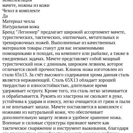
мачете, ножны из кожи
Чехол в комплекте
Да
Материал чехла
Натуральная кожа
Бренд "Легионер" предлагает широкий ассортимент мачете,
туристических, тактических, охотничьих, метательных и
тренировочных ножей. Выполненные из качественных
материалов товары станут для вас незаменимыми
помощниками в походах, на кемпинге или рыбалке, а также в
ежедневных задачах. Мачете представляет собой мощный
туристический нож с длинным, широким лезвием, которое
отличается своей прочностью. Клинок ножа изготовлен из
стали 65х13. За счёт высокого содержания хрома данная сталь
является нержавеющей. Сталь 65Х13 обладает хорошей
твердостью и износостойкостью, длительное время
удерживает остроту. Кроме того, эта сталь легко затачивается
и обрабатывается. Рукоять из эластрона не скользит в руке,
устойчива к ударам и износу, легко очищается от грязи и пыли
и не впитывает запахи. Мачете поставляется в комплекте с
ножнами из натуральной кожи, что обеспечивает
дополнительную защиту лезвия и удобное хранение ножа.
Военные и силовые структуры признают мачете как
тактическое снаряжение и инструмент выживания, благодаря