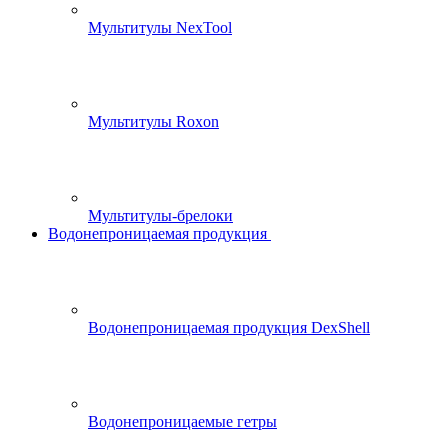
Мультитулы NexTool
Мультитулы Roxon
Мультитулы-брелоки
Водонепроницаемая продукция
Водонепроницаемая продукция DexShell
Водонепроницаемые гетры