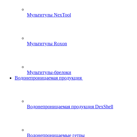
Мультитулы NexTool
Мультитулы Roxon
Мультитулы-брелоки
Водонепроницаемая продукция
Водонепроницаемая продукция DexShell
Водонепроницаемые гетры