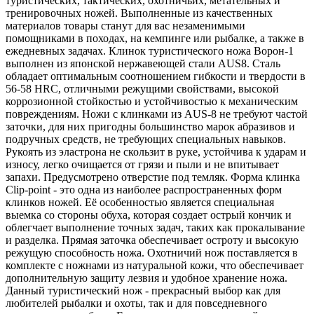
туристических, тактических, охотничьих, метательных и
тренировочных ножей. Выполненные из качественных
материалов товары станут для вас незаменимыми
помощниками в походах, на кемпинге или рыбалке, а также в
ежедневных задачах. Клинок туристического ножа Ворон-1
выполнен из японской нержавеющей стали AUS8. Сталь
обладает оптимальным соотношением гибкости и твердости в
56-58 HRC, отличными режущими свойствами, высокой
коррозионной стойкостью и устойчивостью к механическим
повреждениям. Ножи с клинками из AUS-8 не требуют частой
заточки, для них пригодны большинство марок абразивов и
подручных средств, не требующих специальных навыков.
Рукоять из эластрона не скользит в руке, устойчива к ударам и
износу, легко очищается от грязи и пыли и не впитывает
запахи. Предусмотрено отверстие под темляк. Форма клинка
Clip-point - это одна из наиболее распространенных форм
клинков ножей. Её особенностью является специальная
выемка со стороны обуха, которая создает острый кончик и
облегчает выполнение точных задач, таких как прокалывание
и разделка. Прямая заточка обеспечивает остроту и высокую
режущую способность ножа. Охотничий нож поставляется в
комплекте с ножнами из натуральной кожи, что обеспечивает
дополнительную защиту лезвия и удобное хранение ножа.
Данный туристический нож - прекрасный выбор как для
любителей рыбалки и охоты, так и для повседневного