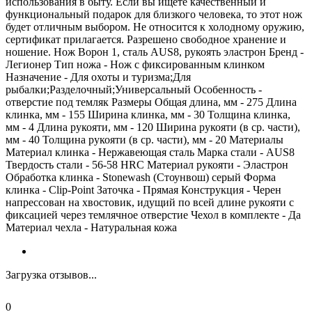
использования в быту. Если вы ищете качественный и
функциональный подарок для близкого человека, то этот нож
будет отличным выбором. Не относится к холодному оружию,
сертификат прилагается. Разрешено свободное хранение и
ношение. Нож Ворон 1, сталь AUS8, рукоять эластрон Бренд -
Легионер Тип ножа - Нож с фиксированным клинком
Назначение - Для охоты и туризма;Для
рыбалки;Разделочный;Универсальный Особенность -
отверстие под темляк Размеры Общая длина, мм - 275 Длина
клинка, мм - 155 Ширина клинка, мм - 30 Толщина клинка,
мм - 4 Длина рукояти, мм - 120 Ширина рукояти (в ср. части),
мм - 40 Толщина рукояти (в ср. части), мм - 20 Материалы
Материал клинка - Нержавеющая сталь Марка стали - AUS8
Твердость стали - 56-58 HRC Материал рукояти - Эластрон
Обработка клинка - Stonewash (Стоунвош) серый Форма
клинка - Clip-Point Заточка - Прямая Конструкция - Черен
напрессован на хвостовик, идущий по всей длине рукояти с
фиксацией через темлячное отверстие Чехол в комплекте - Да
Материал чехла - Натуральная кожа
Загрузка отзывов...
0