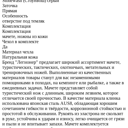
Stonewash (Стоунвош) серый
Заточка
Прямая
Особенность
отверстие под темляк
Комплектация
Комплектация
мачете, ножны из кожи
Чехол в комплекте
Да
Материал чехла
Натуральная кожа
Бренд "Легионер" предлагает широкий ассортимент мачете,
туристических, тактических, охотничьих, метательных и
тренировочных ножей. Выполненные из качественных
материалов товары станут для вас незаменимыми
помощниками в походах, на кемпинге или рыбалке, а также в
ежедневных задачах. Мачете представляет собой
туристический нож с длинным, широким лезвием, которое
отличается своей прочностью. В качестве материала клинка
использована японская сталь AUS8, обладающая хорошим
сочетанием гибкости и твёрдости, коррозионной стойкостью и
простотой в обслуживании. Рукоять из эластрона не скользит
в руке, устойчива к ударам и износу, легко очищается от грязи
и пыли и не впитывает запахи. Мачете комплектуется