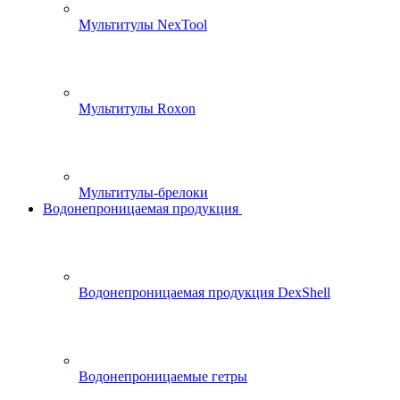
Мультитулы NexTool
Мультитулы Roxon
Мультитулы-брелоки
Водонепроницаемая продукция
Водонепроницаемая продукция DexShell
Водонепроницаемые гетры