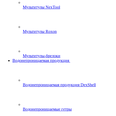
Мультитулы NexTool
Мультитулы Roxon
Мультитулы-брелоки
Водонепроницаемая продукция
Водонепроницаемая продукция DexShell
Водонепроницаемые гетры