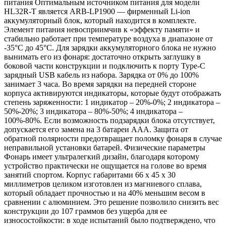
питания Оптимальным источником питания для модели
HL32R-T является ARB-LP1900 — фирменный Li-ion
аккумуляторный блок, который находится в комплекте.
Элемент питания невосприимчив к «эффекту памяти» и
стабильно работает при температуре воздуха в диапазоне от
-35°C до 45°C. Для зарядки аккумуляторного блока не нужно
вынимать его из фонаря: достаточно открыть заглушку в
боковой части конструкции и подключить к порту Type-C
зарядный USB кабель из набора. Зарядка от 0% до 100%
занимает 3 часа. Во время зарядки на передней стороне
корпуса активируются индикаторы, которые будут отображать
степень заряженности: 1 индикатор – 20%-0%; 2 индикатора –
50%-20%; 3 индикатора – 80%-50%; 4 индикатора –
100%-80%. Если возможность подзарядки блока отсутствует,
допускается его замена на 3 батареи ААА. Защита от
обратной полярности предотвращает поломку фонаря в случае
неправильной установки батарей. Физические параметры
Фонарь имеет ультралегкий дизайн, благодаря которому
устройство практически не ощущается на голове во время
занятий спортом. Корпус габаритами 66 х 45 х 30
миллиметров целиком изготовлен из магниевого сплава,
который обладает прочностью и на 40% меньшим весом в
сравнении с алюминием. Это решение позволило снизить вес
конструкции до 107 граммов без ущерба для ее
износостойкости: в ходе испытаний было подтверждено, что