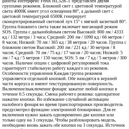
работы Интерфейс Fenix HL32R-T представлен двумя
группами режимов. Ближний свет с цветовой температурой
света 4000К имеет угол освещения 80°, а дальний свет с
цветовой температурой 6500К генерирует
сконцентрированный световой луч 15° с мягкой засветкой 80°.
Группа ближнего света также включает мигающий режим
SOS. Группа с дальнобойным светом Высокий: 800 лм / 4333
кд / 132 метра / 3 часа; Средний: 200 лм / 1090 кд / 66 метров /
8 часов; Низкий: 70 лм / 365 кд / 38 метров / 20 часов. Группа с
ближним светом Высокий: 200 лм / 221 кд / 30 метров / 8
часов; Средний: 70 лм / 75 кд / 17 часов / 20 часов; Низкий: 5
лм / 7 кд / 5 метров / 150 часов; SOS: 5 лм / 7 кд / 5 метров / 300
часов. Наличие опции с цифровой регулировкой тока
гарантирует стабильную работу каждого из режимов.
Особенности управления Каждая группа режимов
управляется отдельной кнопкой. Обе находятся в верхней
части корпуса и имеют текстурированную поверхность.
Включение/выключение фонаря: зажатие любой кнопки в
течение 0.5 секунды. Смена рабочего режима: однократное
нажатие кнопки. Во избежание случайной активации
налобного фонаря во время транспортировки производитель
предусмотрел функцию электронной блокировки. Для ее
включения нужно зажать одновременно две кнопки или
только одну на 3 секунды. Чтобы разблокировать модель,
необходимо вновь зажать обе кнопки на 3 секунды. Источник