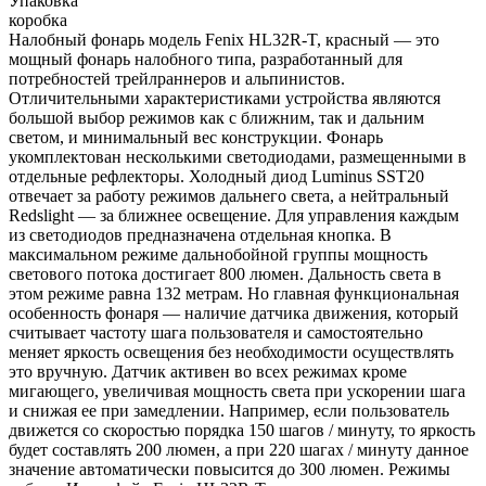
Упаковка
коробка
Налобный фонарь модель Fenix HL32R-T, красный — это
мощный фонарь налобного типа, разработанный для
потребностей трейлраннеров и альпинистов.
Отличительными характеристиками устройства являются
большой выбор режимов как с ближним, так и дальним
светом, и минимальный вес конструкции. Фонарь
укомплектован несколькими светодиодами, размещенными в
отдельные рефлекторы. Холодный диод Luminus SST20
отвечает за работу режимов дальнего света, а нейтральный
Redslight — за ближнее освещение. Для управления каждым
из светодиодов предназначена отдельная кнопка. В
максимальном режиме дальнобойной группы мощность
светового потока достигает 800 люмен. Дальность света в
этом режиме равна 132 метрам. Но главная функциональная
особенность фонаря — наличие датчика движения, который
считывает частоту шага пользователя и самостоятельно
меняет яркость освещения без необходимости осуществлять
это вручную. Датчик активен во всех режимах кроме
мигающего, увеличивая мощность света при ускорении шага
и снижая ее при замедлении. Например, если пользователь
движется со скоростью порядка 150 шагов / минуту, то яркость
будет составлять 200 люмен, а при 220 шагах / минуту данное
значение автоматически повысится до 300 люмен. Режимы