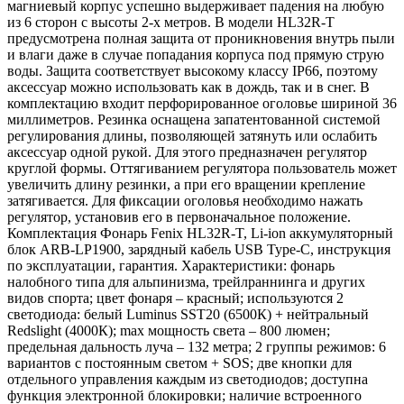
магниевый корпус успешно выдерживает падения на любую
из 6 сторон с высоты 2-х метров. В модели HL32R-T
предусмотрена полная защита от проникновения внутрь пыли
и влаги даже в случае попадания корпуса под прямую струю
воды. Защита соответствует высокому классу IP66, поэтому
аксессуар можно использовать как в дождь, так и в снег. В
комплектацию входит перфорированное оголовье шириной 36
миллиметров. Резинка оснащена запатентованной системой
регулирования длины, позволяющей затянуть или ослабить
аксессуар одной рукой. Для этого предназначен регулятор
круглой формы. Оттягиванием регулятора пользователь может
увеличить длину резинки, а при его вращении крепление
затягивается. Для фиксации оголовья необходимо нажать
регулятор, установив его в первоначальное положение.
Комплектация Фонарь Fenix HL32R-T, Li-ion аккумуляторный
блок ARB-LP1900, зарядный кабель USB Type-C, инструкция
по эксплуатации, гарантия. Характеристики: фонарь
налобного типа для альпинизма, трейлраннинга и других
видов спорта; цвет фонаря – красный; используются 2
светодиода: белый Luminus SST20 (6500К) + нейтральный
Redslight (4000К); max мощность света – 800 люмен;
предельная дальность луча – 132 метра; 2 группы режимов: 6
вариантов с постоянным светом + SOS; две кнопки для
отдельного управления каждым из светодиодов; доступна
функция электронной блокировки; наличие встроенного