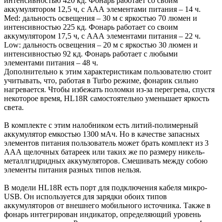
интенсивностью 420 кд. Фонарь работает со своим
аккумулятором 12,5 ч, с ААА элементами питания – 14 ч.
Med: дальность освещения – 30 м с яркостью 70 люмен и
интенсивностью 225 кд. Фонарь работает со своим
аккумулятором 17,5 ч, с ААА элементами питания – 22 ч.
Low: дальность освещения – 20 м с яркостью 30 люмен и
интенсивностью 92 кд. Фонарь работает с любыми
элементами питания – 48 ч.
Дополнительно к этим характеристикам пользователю стоит
учитывать, что, работая в Turbo режиме, фонарик сильно
нагревается. Чтобы избежать поломки из-за перегрева, спустя
некоторое время, HL18R самостоятельно уменьшает яркость
света.
В комплекте с этим налобником есть литий-полимерный
аккумулятор емкостью 1300 мАч. Но в качестве запасных
элементов питания пользователь может брать комплект из 3
ААА щелочных батареек или таких же по размеру никель-
металлгидридных аккумуляторов. Смешивать между собою
элементы питания разных типов нельзя.
В модели HL18R есть порт для подключения кабеля микро-
USB. Он используется для зарядки обоих типов
аккумуляторов от внешнего мобильного источника. Также в
фонарь интегрирован индикатор, определяющий уровень