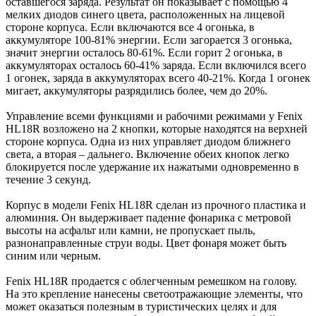
оставшегося заряда. Результат он показывает с помощью 4
мелких диодов синего цвета, расположенных на лицевой
стороне корпуса. Если включаются все 4 огонька, в
аккумуляторе 100-81% энергии. Если загорается 3 огонька,
значит энергии осталось 80-61%. Если горит 2 огонька, в
аккумуляторах осталось 60-41% заряда. Если включился всего
1 огонек, заряда в аккумуляторах всего 40-21%. Когда 1 огонек
мигает, аккумуляторы разрядились более, чем до 20%.
Управление всеми функциями и рабочими режимами у Fenix
HL18R возложено на 2 кнопки, которые находятся на верхней
стороне корпуса. Одна из них управляет диодом ближнего
света, а вторая – дальнего. Включение обеих кнопок легко
блокируется после удержание их нажатыми одновременно в
течение 3 секунд.
Корпус в модели Fenix HL18R сделан из прочного пластика и
алюминия. Он выдерживает падение фонарика с метровой
высоты на асфальт или камни, не пропускает пыль,
разнонаправленные струи воды. Цвет фонаря может быть
синим или черным.
Fenix HL18R продается с облегченным ремешком на голову.
На это крепление нанесены светоотражающие элементы, что
может оказаться полезным в туристических целях и для