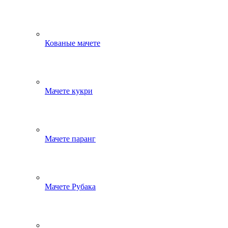
Кованые мачете
Мачете кукри
Мачете паранг
Мачете Рубака