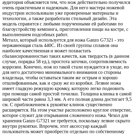
аудитория объясняется тем, что нож действительно получился
очень практичным и надежным. Для него мастера ножевой
индустрии использовали уже проверенные материалы и
технологии, а также разработали стильный дизайн. Эта
модель справится с любыми порученными ей работами по
благоустройству кемпинга, приготовления пищи на костре, с
выполнением подсобных работ.
Металл, который используется для ножа Ganzo G7321 - это
нержавеющая сталь 440С. Из своей группы сплавов она
наиболее качественная и может похвастать
сбалансированностью таких качеств, как твердость (в данном
случае, порядка 58 ед.), простота заточки, сопротивляемость
коррозии. Конечно, нож из такой стали нуждается в уходе, но
для него достаточно минимального внимания со стороны
владельца, чтобы оставаться таким же острым и хорошо
отшлифованным, как и сразу же из коробки. Лезвие ножа
имеет гладкую режущую кромку, которую легко подновить
при помощи самой простой точилки. Толщина клинка в самой
широкой части равна 3,3 мм. А его полная длина достигает 9,5
см. С приближением к рукоятке клинок существенно
расширяется. На этом участке расположено круглое отверстие,
которое служит для открывания сложенного ножа. Чехол для
хранения Ganzo G7321 не требуется, поскольку лезвие скрыто
внутри рукоятки. Впрочем, этот аксессуар каждый
пользователь может приобрести отдельно по собственному