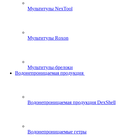
Мультитулы NexTool
Мультитулы Roxon
Мультитулы-брелоки
Водонепроницаемая продукция
Водонепроницаемая продукция DexShell
Водонепроницаемые гетры