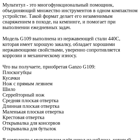
Мультитул - это многофункциональный помощник,
объединяющий множество инструментов в одном компактном
устройстве. Такой формат делает его незаменимым
снаряжением в походе, на кемпинге, и помогает при
выполнении ежедневных задач.
Модель G109 выполнена из нержавеющей стали 440С,
которая имеет хорошую закалку, обладает хорошими
нержавеющими свойствами, уверенно сопротивляется
коррозии и механическому износу.
Что вы получаете, приобретая Ganzo G109:
Плоскогубцы
Кусачки
Нож с прямым лезвием
Шило
Серрейторный нож
Средняя плоская отвертка
Длинная плоская отвертка
Маленькая плоская отвертка
Крестовая отвертка
Открывалка для консервов
Открывалка для бутылок
В комплекте с мультитулом идёт чехол из нейлона, который