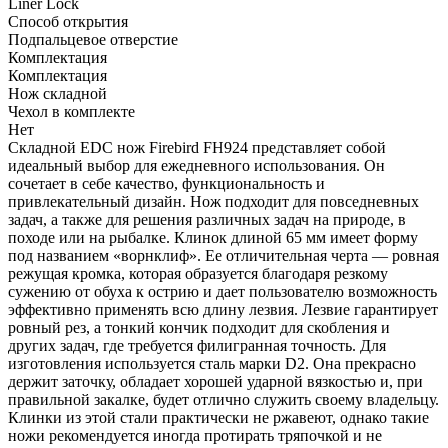
Liner Lock
Способ открытия
Подпальцевое отверстие
Комплектация
Комплектация
Нож складной
Чехол в комплекте
Нет
Складной EDC нож Firebird FH924 представляет собой
идеальный выбор для ежедневного использования. Он
сочетает в себе качество, функциональность и
привлекательный дизайн. Нож подходит для повседневных
задач, а также для решения различных задач на природе, в
походе или на рыбалке. Клинок длиной 65 мм имеет форму
под названием «ворнклиф». Ее отличительная черта — ровная
режущая кромка, которая образуется благодаря резкому
сужению от обуха к острию и дает пользователю возможность
эффективно применять всю длину лезвия. Лезвие гарантирует
ровный рез, а тонкий кончик подходит для скобления и
других задач, где требуется филигранная точность. Для
изготовления используется сталь марки D2. Она прекрасно
держит заточку, обладает хорошей ударной вязкостью и, при
правильной закалке, будет отлично служить своему владельцу.
Клинки из этой стали практически не ржавеют, однако такие
ножи рекомендуется иногда протирать тряпочкой и не