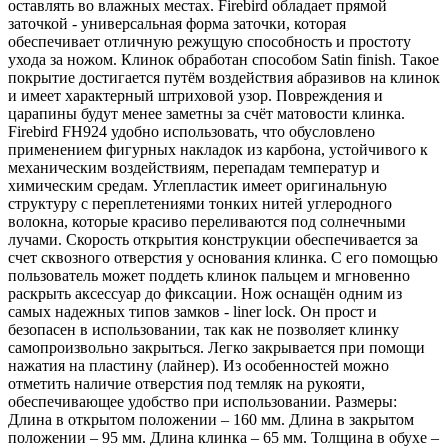
оставлять во влажных местах. Firebird обладает прямой
заточкой - универсальная форма заточки, которая
обеспечивает отличную режущую способность и простоту
ухода за ножом. Клинок обработан способом Satin finish. Такое
покрытие достигается путём воздействия абразивов на клинок
и имеет характерный штриховой узор. Повреждения и
царапины будут менее заметны за счёт матовости клинка.
Firebird FH924 удобно использовать, что обусловлено
применением фигурных накладок из карбона, устойчивого к
механическим воздействиям, перепадам температур и
химическим средам. Углепластик имеет оригинальную
структуру с переплетениями тонких нитей углеродного
волокна, которые красиво переливаются под солнечными
лучами. Скорость открытия конструкции обеспечивается за
счет сквозного отверстия у основания клинка. С его помощью
пользователь может поддеть клинок пальцем и мгновенно
раскрыть аксессуар до фиксации. Нож оснащён одним из
самых надежных типов замков - liner lock. Он прост и
безопасен в использовании, так как не позволяет клинку
самопроизвольно закрыться. Легко закрывается при помощи
нажатия на пластину (лайнер). Из особенностей можно
отметить наличие отверстия под темляк на рукояти,
обеспечивающее удобство при использовании. Размеры:
Длина в открытом положении – 160 мм. Длина в закрытом
положении – 95 мм. Длина клинка – 65 мм. Толщина в обухе –