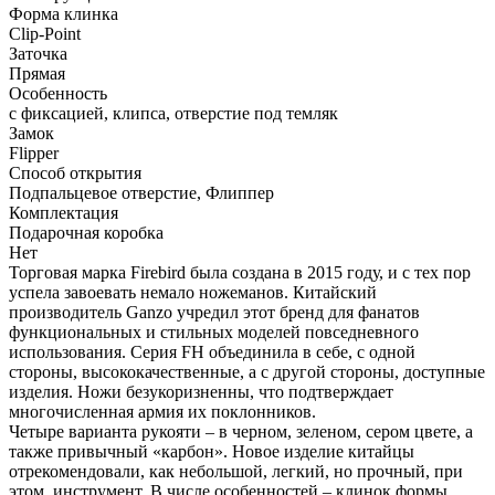
Форма клинка
Clip-Point
Заточка
Прямая
Особенность
с фиксацией, клипса, отверстие под темляк
Замок
Flipper
Способ открытия
Подпальцевое отверстие, Флиппер
Комплектация
Подарочная коробка
Нет
Торговая марка Firebird была создана в 2015 году, и с тех пор
успела завоевать немало ножеманов. Китайский
производитель Ganzo учредил этот бренд для фанатов
функциональных и стильных моделей повседневного
использования. Серия FH объединила в себе, с одной
стороны, высококачественные, а с другой стороны, доступные
изделия. Ножи безукоризненны, что подтверждает
многочисленная армия их поклонников.
Четыре варианта рукояти – в черном, зеленом, сером цвете, а
также привычный «карбон». Новое изделие китайцы
отрекомендовали, как небольшой, легкий, но прочный, при
этом, инструмент. В числе особенностей – клинок формы