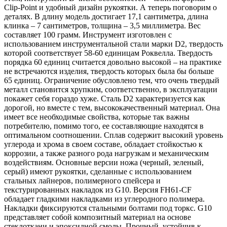
Clip-Point и удобный дизайн рукоятки. А теперь поговорим о
деталях. В длину модель достигает 17,1 сантиметра, длина
клинка – 7 сантиметров, толщина – 3,5 миллиметра. Вес
составляет 100 грамм. Инструмент изготовлен с
использованием инструментальной стали марки D2, твердость
которой соответствует 58-60 единицам Роквелла. Твердость
порядка 60 единиц считается довольно высокой – на практике
не встречаются изделия, твердость которых была бы больше
65 единиц. Ограничение обусловлено тем, что очень твердый
металл становится хрупким, соответственно, в эксплуатации
покажет себя гораздо хуже. Сталь D2 характеризуется как
дорогой, но вместе с тем, высококачественный материал. Она
имеет все необходимые свойства, которые так важны
потребителю, помимо того, ее составляющие находятся в
оптимальном соотношении. Сплав содержит высокий уровень
углерода и хрома в своем составе, обладает стойкостью к
коррозии, а также разного рода нагрузкам и механическим
воздействиям. Основные версии ножа (черный, зеленый,
серый) имеют рукоятки, сделанные с использованием
стальных лайнеров, полимерного спейсера и
текстурированных накладок из G10. Версия FH61-CF
обладает гладкими накладками из углеродного полимера.
Накладки фиксируются стальными болтами под торкс. G10
представляет собой композитный материал на основе
стеклоткани и эпоксидной смолы. Прочный, устойчив к