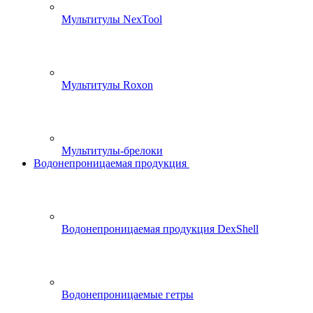
Мультитулы NexTool
Мультитулы Roxon
Мультитулы-брелоки
Водонепроницаемая продукция
Водонепроницаемая продукция DexShell
Водонепроницаемые гетры