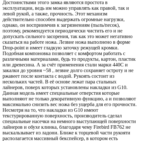
Достоинствами этого замка являются простота в
эксплуатации, ведь им можно управлять как правой, так и
левой рукой, а также, прочность. Этот механизм
действительно способен выдержать огромные нагрузки,
однако, он восприимчив к загрязнениям (пыль/песок),
поэтому, рекомендуется периодически чистить его и не
допускать сильного засорения, так как это может негативно
сказаться на работе ножа. Лезвие ножа выполнено в форме
Drop-point и имеет гладкую заточку режущей кромки.
Подобная компоновка позволяет с комфортом работать с
различными материалами, будь то продукты, картон, пластик
или древесина. А за счёт применения стали марки 440C и
закалки до уровня ~58 , лезвие долго сохраняет остроту и не
ржавеет после контакта с водой. Рукоять состоит из
нескольких частей. В её основе лежат пара стальных
лайнеров, поверх которых установлены накладки из G10.
Данная модель имеет специальные отверстия которые
выполняют не только декоративную функцию, а и позволяют
максимально снизить вес ножа без ущерба для его прочности.
Несмотря на то, что накладки из G10 имеют
текстурированную поверхность, производитель сделал
специальные насечки на немного выступающей поверхности
лайнеров и обухе клинка, благодаря чему Firebird FB762 не
выскальзывает из ладони. Ближе к торцевой части рукояти
располагается массивный бекспейсер, в котором есть