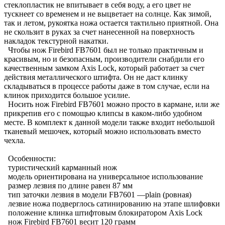
стеклопластик не впитывает в себя воду, а его цвет не
тускнеет со временем и не выцветает на солнце. Как зимой,
так и летом, рукоятка ножа остается тактильно приятной. Она
не скользит в руках за счет нанесенной на поверхность
накладок текстурной накатки.
Чтобы нож Firebird FB7601 был не только практичным и
красивым, но и безопасным, производители снабдили его
качественным замком Axis Lock, который работает за счет
действия металлического штифта. Он не даст клинку
складываться в процессе работы даже в том случае, если на
клинок приходится большое усилие.
Носить нож Firebird FB7601 можно просто в кармане, или же
прикрепив его с помощью клипсы в каком-либо удобном
месте. В комплект к данной модели также входит небольшой
тканевый мешочек, который можно использовать вместо
чехла.
Особенности:
туристический карманный нож
модель ориентирована на универсальное использование
размер лезвия по длине равен 87 мм
тип заточки лезвия в модели FB7601 —plain (ровная)
лезвие ножа подверглось сатинированию на этапе шлифовки
положение клинка штифтовым блокиратором Axis Lock
нож Firebird FB7601 весит 120 грамм