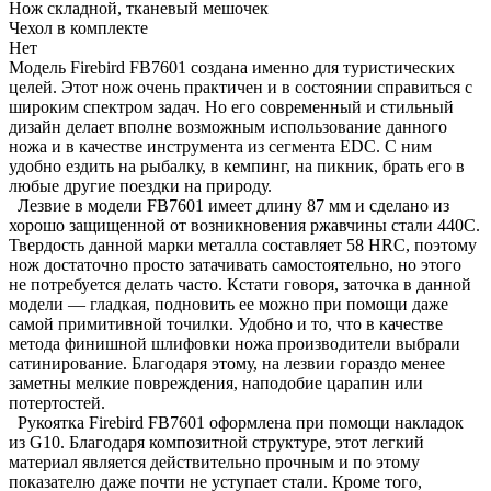
Нож складной, тканевый мешочек
Чехол в комплекте
Нет
Модель Firebird FB7601 создана именно для туристических
целей. Этот нож очень практичен и в состоянии справиться с
широким спектром задач. Но его современный и стильный
дизайн делает вполне возможным использование данного
ножа и в качестве инструмента из сегмента EDC. С ним
удобно ездить на рыбалку, в кемпинг, на пикник, брать его в
любые другие поездки на природу.
Лезвие в модели FB7601 имеет длину 87 мм и сделано из
хорошо защищенной от возникновения ржавчины стали 440С.
Твердость данной марки металла составляет 58 HRC, поэтому
нож достаточно просто затачивать самостоятельно, но этого
не потребуется делать часто. Кстати говоря, заточка в данной
модели — гладкая, подновить ее можно при помощи даже
самой примитивной точилки. Удобно и то, что в качестве
метода финишной шлифовки ножа производители выбрали
сатинирование. Благодаря этому, на лезвии гораздо менее
заметны мелкие повреждения, наподобие царапин или
потертостей.
Рукоятка Firebird FB7601 оформлена при помощи накладок
из G10. Благодаря композитной структуре, этот легкий
материал является действительно прочным и по этому
показателю даже почти не уступает стали. Кроме того,