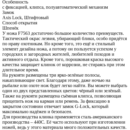
Особенность
с фиксацией, клипса, полуавтоматический механизм
Замок
Axis Lock, Штифтовый
Способ открытия
Шпенёк
У ножа F7563 достаточно большое количество преимуществ.
Тактический окрас лезвия, убирающий блики, особо придётся
по нраву охотникам. Но кроме того, это ещё и стильный
элемент дизайна ножа, а потому он пользуется успехом у
городских и загородных жителей, любителей походов и
активного отдыха. Кроме того, порошковая краска высокого
качества защищает клинок от коррозии, не стираясь при этом
длительное время.
На рукояти размещены три ярко-зелёные полосы,
накапливающие свет. Благодаря этому, даже ночью на
рыбалке или охоте нож будет легко найти. Вы можете выбрать
один из двух представленных цветов: чёрный или зелёный.
Также на рукояти размещена съёмная клипса, позволяющая
прицепить нож на карман или ремень. За фиксацию в
закрытом состоянии отвечает замок G-Lock, который
максимально надёжен и безопасен.
Для производства клинка применяется сталь американского
производства – 440С. Её часто используют при изготовлении
ножей, ведь у этого материала много положительных качеств.