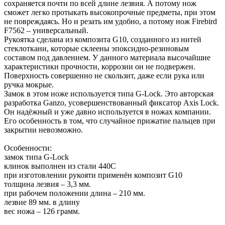
сохраняется почти по всей длине лезвия. А потому нож
сможет легко протыкать высокопрочные предметы, при этом
не повреждаясь. Но и резать им удобно, а потому нож Firebird
F7562 – универсальный.
Рукоятка сделана из композита G10, созданного из нитей
стеклоткани, которые склеены эпоксидно-резиновым
составом под давлением. У данного материала высочайшие
характеристики прочности, коррозии он не подвержен.
Поверхность совершенно не скользит, даже если рука или
ручка мокрые.
Замок в этом ноже используется типа G-Lock. Это авторская
разработка Ganzo, усовершенствованный фиксатор Axis Lock.
Он надёжный и уже давно используется в ножах компании.
Его особенность в том, что случайное прижатие пальцев при
закрытии невозможно.
Особенности:
замок типа G-Lock
клинок выполнен из стали 440С
при изготовлении рукояти применён композит G10
толщина лезвия – 3,3 мм.
при рабочем положении длина – 210 мм.
лезвие 89 мм. в длину
вес ножа – 126 грамм.