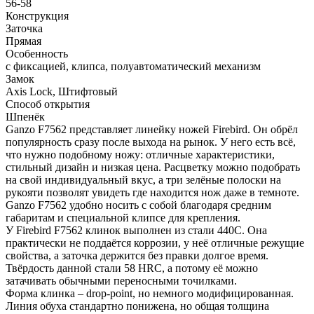
56-58
Конструкция
Заточка
Прямая
Особенность
с фиксацией, клипса, полуавтоматический механизм
Замок
Axis Lock, Штифтовый
Способ открытия
Шпенёк
Ganzo F7562 представляет линейку ножей Firebird. Он обрёл
популярность сразу после выхода на рынок. У него есть всё,
что нужно подобному ножу: отличные характеристики,
стильный дизайн и низкая цена. Расцветку можно подобрать
на свой индивидуальный вкус, а три зелёные полоски на
рукояти позволят увидеть где находится нож даже в темноте.
Ganzo F7562 удобно носить с собой благодаря средним
габаритам и специальной клипсе для крепления.
У Firebird F7562 клинок выполнен из стали 440С. Она
практически не поддаётся коррозии, у неё отличные режущие
свойства, а заточка держится без правки долгое время.
Твёрдость данной стали 58 HRC, а потому её можно
затачивать обычными переносными точилками.
Форма клинка – drop-point, но немного модифицированная.
Линия обуха стандартно понижена, но общая толщина