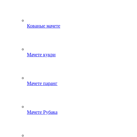
Кованые мачете
Мачете кукри
Мачете паранг
Мачете Рубака