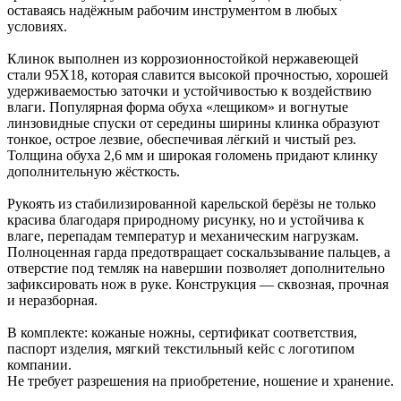
оставаясь надёжным рабочим инструментом в любых
условиях.
Клинок выполнен из коррозионностойкой нержавеющей
стали 95Х18, которая славится высокой прочностью, хорошей
удерживаемостью заточки и устойчивостью к воздействию
влаги. Популярная форма обуха «лещиком» и вогнутые
линзовидные спуски от середины ширины клинка образуют
тонкое, острое лезвие, обеспечивая лёгкий и чистый рез.
Толщина обуха 2,6 мм и широкая голомень придают клинку
дополнительную жёсткость.
Рукоять из стабилизированной карельской берёзы не только
красива благодаря природному рисунку, но и устойчива к
влаге, перепадам температур и механическим нагрузкам.
Полноценная гарда предотвращает соскальзывание пальцев, а
отверстие под темляк на навершии позволяет дополнительно
зафиксировать нож в руке. Конструкция — сквозная, прочная
и неразборная.
В комплекте: кожаные ножны, сертификат соответствия,
паспорт изделия, мягкий текстильный кейс с логотипом
компании.
Не требует разрешения на приобретение, ношение и хранение.