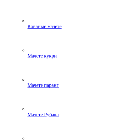
Кованые мачете
Мачете кукри
Мачете паранг
Мачете Рубака