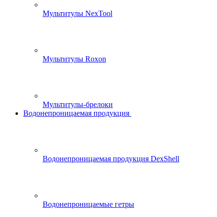
Мультитулы NexTool
Мультитулы Roxon
Мультитулы-брелоки
Водонепроницаемая продукция
Водонепроницаемая продукция DexShell
Водонепроницаемые гетры