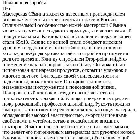
Подарочная коробка
Нет
Мастерская Сёмина является известным производителем
высококачественных туристических ножей в России.
Отличительной особенностью ножей мастерской Сёмина
является то, что они создаются вручную, что делает каждый
нож уникальным. Клинок ножа выполнен из нержавеющей
стали 65х13. Лезвие из данной стали обладает высоким
уровнем твердости и износостойкости, неприхотливо в
заточке, а режущая кромка остаётся острой на протяжении
долгого времени. Клинку с профилем Drop-point найдётся
применение как на природе, так и в быту. Он может быть
использован для нарезки продуктов, открытия упаковок и
многого другого. Благодаря своей универсальности и
надежности, нож с клинком Drop-point становится
незаменимым инструментом в повседневной жизни.
Полированный клинок выглядит очень элегантно и
привлекательно: гладкая и блестящая поверхность придает
ножу роскошный, профессиональный вид. Рукоять ножа из
эластрона - это отличное решение для тех, кто ищет материал,
обладающий высокой эластичностью, амортизационными
свойствами и устойчивостью к воздействию внешних
факторов. Эластрон легко чистится и не впитывает запахи,
что делает его гигиеничным материалом для рукоятей ножей.
В комплекте поставляется чехол из кожи, обеспечивающий