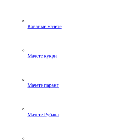
Кованые мачете
Мачете кукри
Мачете паранг
Мачете Рубака