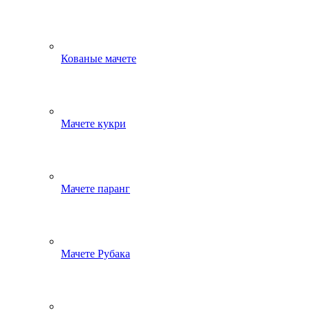
Кованые мачете
Мачете кукри
Мачете паранг
Мачете Рубака