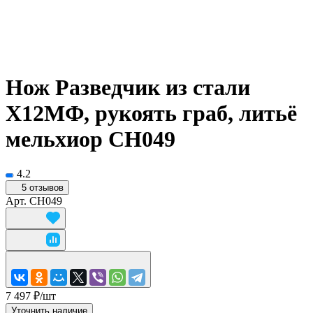
Нож Разведчик из стали
Х12МФ, рукоять граб, литьё
мельхиор CH049
4.2
5 отзывов
Арт.
CH049
7 497 ₽/
шт
Уточнить наличие