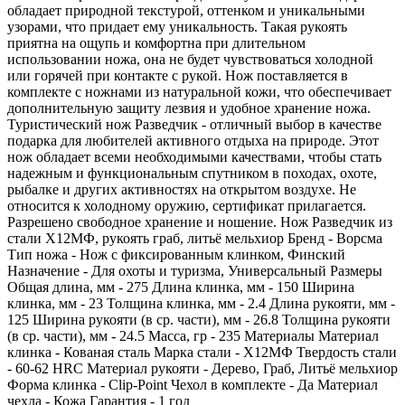
обладает природной текстурой, оттенком и уникальными
узорами, что придает ему уникальность. Такая рукоять
приятна на ощупь и комфортна при длительном
использовании ножа, она не будет чувствоваться холодной
или горячей при контакте с рукой. Нож поставляется в
комплекте с ножнами из натуральной кожи, что обеспечивает
дополнительную защиту лезвия и удобное хранение ножа.
Туристический нож Разведчик - отличный выбор в качестве
подарка для любителей активного отдыха на природе. Этот
нож обладает всеми необходимыми качествами, чтобы стать
надежным и функциональным спутником в походах, охоте,
рыбалке и других активностях на открытом воздухе. Не
относится к холодному оружию, сертификат прилагается.
Разрешено свободное хранение и ношение. Нож Разведчик из
стали Х12МФ, рукоять граб, литьё мельхиор Бренд - Ворсма
Тип ножа - Нож с фиксированным клинком, Финский
Назначение - Для охоты и туризма, Универсальный Размеры
Общая длина, мм - 275 Длина клинка, мм - 150 Ширина
клинка, мм - 23 Толщина клинка, мм - 2.4 Длина рукояти, мм -
125 Ширина рукояти (в ср. части), мм - 26.8 Толщина рукояти
(в ср. части), мм - 24.5 Масса, гр - 235 Материалы Материал
клинка - Кованая сталь Марка стали - Х12МФ Твердость стали
- 60-62 HRC Материал рукояти - Дерево, Граб, Литьё мельхиор
Форма клинка - Clip-Point Чехол в комплекте - Да Материал
чехла - Кожа Гарантия - 1 год