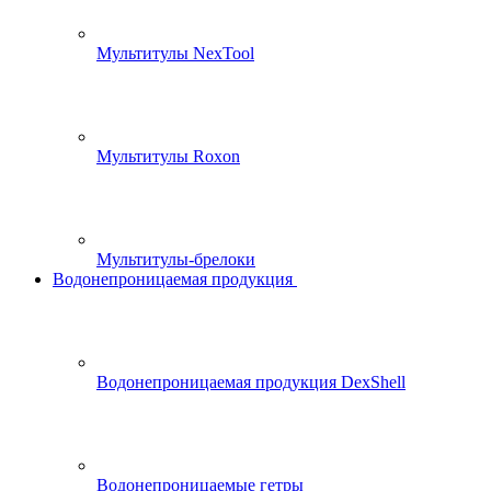
Мультитулы NexTool
Мультитулы Roxon
Мультитулы-брелоки
Водонепроницаемая продукция
Водонепроницаемая продукция DexShell
Водонепроницаемые гетры