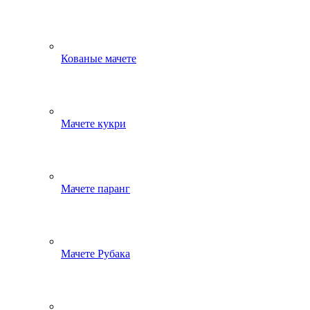
Кованые мачете
Мачете кукри
Мачете паранг
Мачете Рубака