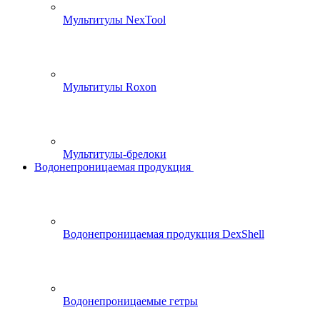
Мультитулы NexTool
Мультитулы Roxon
Мультитулы-брелоки
Водонепроницаемая продукция
Водонепроницаемая продукция DexShell
Водонепроницаемые гетры