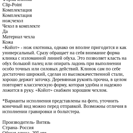
Clip-Point
Комплектация
Комплектация
нож;чехол
Чехол в комплекте
Да
Материал чехла
Кожа
«Койот» - нож охотника, однако он вполне пригодится и как
универсальный. Сразу обращает на себя внимание форма
клинка с изломанной линией обуха. Это позволяет класть на
обух большой палец или опирать ладонь при выполнении
особо точных или силовых действий. Клинок сам по себе
достаточно широкий, сделан из высококачественной стали,
хорошо держит заточку. Деревянная рукоять прочна, в целом
повторяет классическую форму, которая удобна и надежно
ложится в руку. «Койот» снабжен хорошим чехлом.
*Варианты исполнения представлены на фото, уточнить
конечный вид можно перед отправкой. Возможны отличия в
исполнении гравировки и больтстера.
Производитель- Витязь
Страна- Россия
Oбщая длина- 295 мм